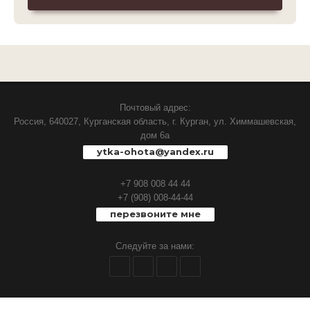
Почтовый адрес:
Россия, 640027, Курганская область, г. Курган, ул. Химмашевская,
дом 6а
ytka-ohota@yandex.ru
+7 908 008 44 44
+7 (908) 008-44-44
перезвоните мне
Следуйте за нами: